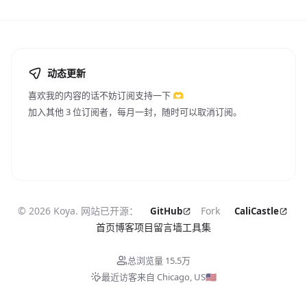
动态更新
喜欢我的内容的话不妨订阅支持一下 🫶
加入其他
3
位订阅者，
每月一封，随时可以取消订阅。
©
2026
Koya. 网站已开源：
Fork
GitHub
CaliCastle
首页
博客
项目
留言墙
工具集
总浏览量
15.5万
最近访客来自
Chicago, US
🇺🇸